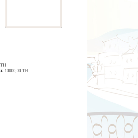
 ТН
ки:
10000,00 ТН