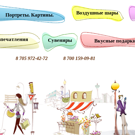
Воздушные шары
Портреты. Картины.
печатления
Сувениры
Вкусные подарк
8 705 972-42-72 8 700 159-09-81