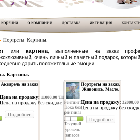
корзина
о компании
доставка
активация
контакт
Портреты. Картины.
ет
картина
или
, выполненные на заказ профе
эксклюзивный, очень личный и памятный подарок, которы
жедневно дарить положительные эмоции.
ы. Картины.
Акварель на заказ
Портреты на заказ.
Живопись. Масло.
Цена на продажу:
11000,00 ТН
Цена на продажу:
Рейтинг:
Цена на продажу без скидки:
32000,00
11000,00 ТН
Пока без
Цена на продажу без скид
рейтинга
Подробнее
Подробнее
Текущий
уровень
запасов