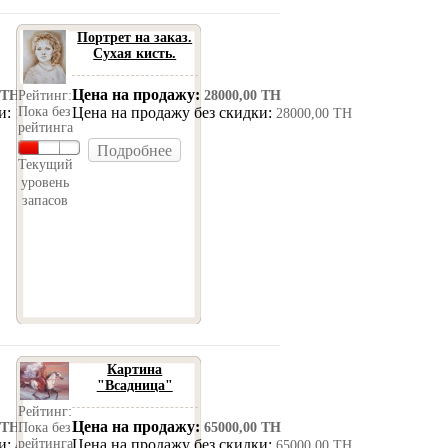
Портрет на заказ.
Сухая кисть.
Цена на продажу:
Рейтинг:
 ТН
28000,00 ТН
Пока без
ки:
Цена на продажу без скидки:
15000,00 ТН
28000,00 ТН
рейтинга
Подробнее
Текущий
уровень
запасов
Картина
"Всадница"
Рейтинг:
Цена на продажу:
Пока без
 ТН
65000,00 ТН
рейтинга
ки:
Цена на продажу без скидки:
40000,00 ТН
65000,00 ТН