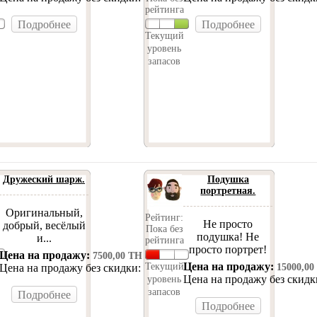
рейтинга
Подробнее
Подробнее
Текущий
уровень
запасов
Дружеский шарж.
Подушка
портретная.
Оригинальный,
Рейтинг:
Не просто
добрый, весёлый
Пока без
подушка! Не
и...
рейтинга
просто портрет!
Цена на продажу:
7500,00 ТН
Цена на продажу:
Текущий
Цена на продажу без скидки:
15000,00
7500,00 ТН
Цена на продажу без скид
уровень
запасов
Подробнее
Подробнее