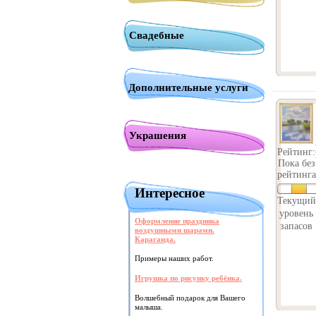
Свадебные
Дополнительные услуги
Украшения
Рейтинг:
Пока без
рейтинга
Интересное
Текущий
уровень
Оформление праздника
запасов
воздушными шарами.
Караганда.
Примеры наших работ.
Игрушка по рисунку ребёнка.
Волшебный подарок для Вашего
малыша.