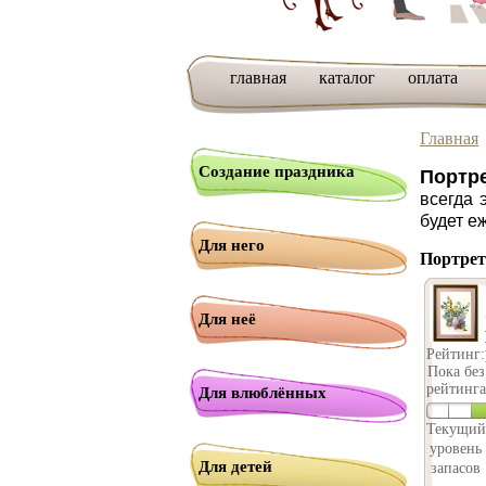
главная
каталог
оплата
Главная
Создание праздника
Портр
всегда 
будет е
Для него
Портрет
Для неё
Рейтинг:
Пока без
рейтинга
Для влюблённых
Текущий
уровень
Для детей
запасов