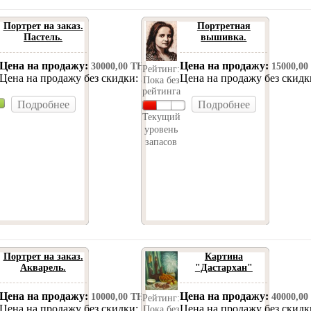
Портрет на заказ.
Портретная
Пастель.
вышивка.
Цена на продажу:
Цена на продажу:
30000,00 ТН
15000,00
Рейтинг:
Цена на продажу без скидки:
Цена на продажу без скид
30000,00 ТН
Пока без
рейтинга
Подробнее
Подробнее
Текущий
уровень
запасов
Портрет на заказ.
Картина
Акварель.
"Дастархан"
Цена на продажу:
Цена на продажу:
10000,00 ТН
40000,00
Рейтинг:
Цена на продажу без скидки:
Цена на продажу без скид
10000,00 ТН
Пока без