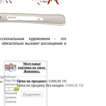
ы
ссиональным художником - это
й
обязательно вызовет восхищение и
Модульные
картины на заказ.
Живопись.
Рейтинг:
 ТН
Пока без
Цена на продажу:
ки:
35000,00 ТН
32000,00 ТН
рейтинга
Цена на продажу без скидки:
35000,00 ТН
Текущий
Подробнее
уровень
запасов