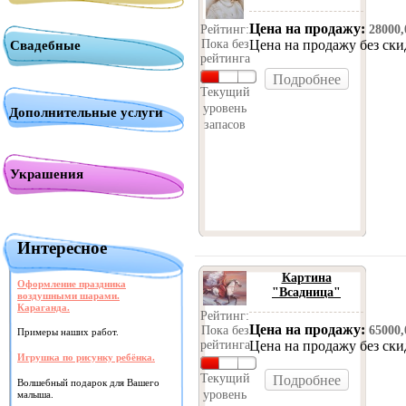
Цена на продажу:
Рейтинг:
28000
Пока без
Цена на продажу без ск
Свадебные
рейтинга
Подробнее
Текущий
уровень
Дополнительные услуги
запасов
Украшения
Интересное
Картина
Оформление праздника
"Всадница"
воздушными шарами.
Караганда.
Рейтинг:
Цена на продажу:
Пока без
65000
Примеры наших работ.
рейтинга
Цена на продажу без ск
Игрушка по рисунку ребёнка.
Текущий
Подробнее
Волшебный подарок для Вашего
уровень
малыша.