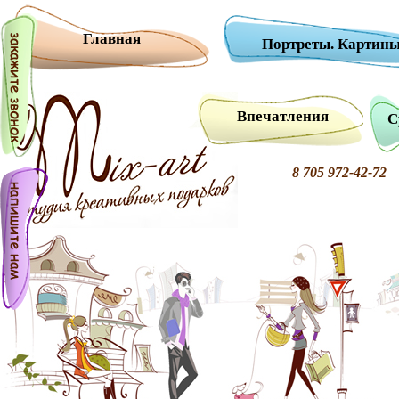
Главная
Портреты. Картины
Впечатления
С
8 705 972-42-7