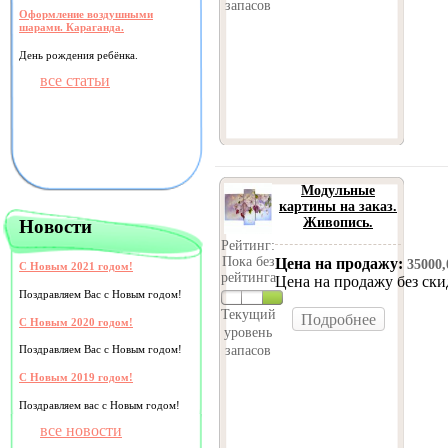
запасов
Оформление воздушными
шарами. Караганда.
День рождения ребёнка.
все статьи
Модульные
картины на заказ.
Живопись.
Новости
Рейтинг:
Пока без
Цена на продажу:
35000
С Новым 2021 годом!
рейтинга
Цена на продажу без ск
Поздравляем Вас с Новым годом!
Текущий
Подробнее
С Новым 2020 годом!
уровень
запасов
Поздравляем Вас с Новым годом!
С Новым 2019 годом!
Поздравляем вас с Новым годом!
все новости