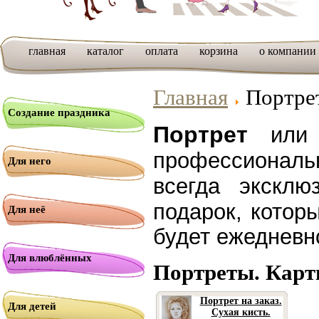
главная
каталог
оплата
корзина
о компании
Главная
Портре
Создание праздника
Портрет
или
профессио
Для него
всегда экскл
подарок, котор
Для неё
будет ежедневн
Для влюблённых
Портреты. Карт
Портрет на заказ.
Для детей
Сухая кисть.