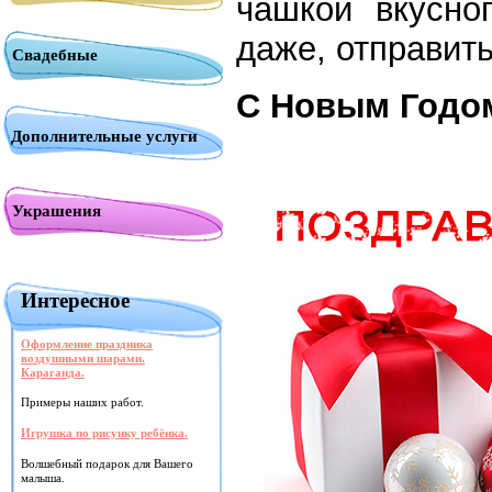
чашкой вкусно
даже, отправит
Свадебные
С Новым Годо
Дополнительные услуги
Украшения
Интересное
Оформление праздника
воздушными шарами.
Караганда.
Примеры наших работ.
Игрушка по рисунку ребёнка.
Волшебный подарок для Вашего
малыша.