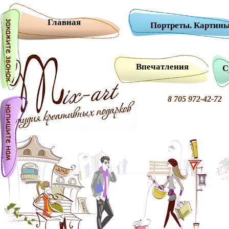
Главная
Портреты. Картины
Впечатления
С
8 705 972-42-7