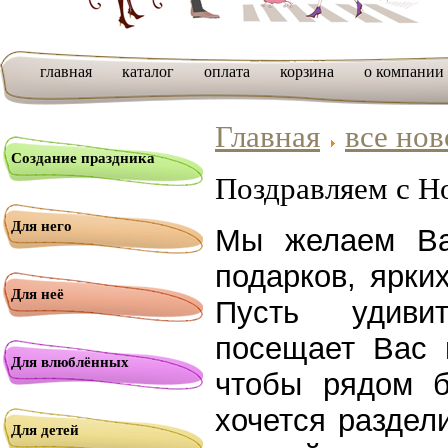
главная
каталог
оплата
корзина
о компании
Главная
все нов
Создание праздника
Поздравляем с Н
Для него
Мы желаем Ва
подарков, ярки
Для неё
Пусть удивит
посещает Вас в
Для влюблённых
чтобы рядом б
хочется раздел
Для детей