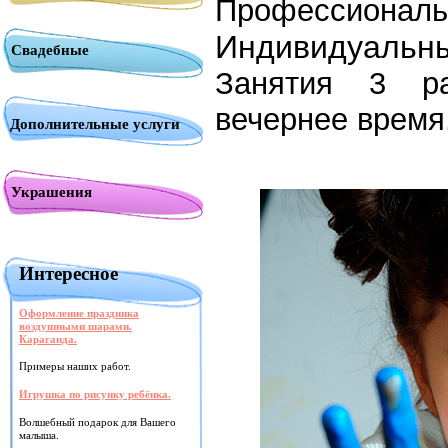
Профессиональ
Индивидуальны
Свадебные
Занятия 3 р
вечернее
время
Дополнительные услуги
Украшения
Интересное
Оформление праздника
воздушными шарами.
Караганда.
Примеры наших работ.
Игрушка по рисунку ребёнка.
Волшебный подарок для Вашего
малыша.