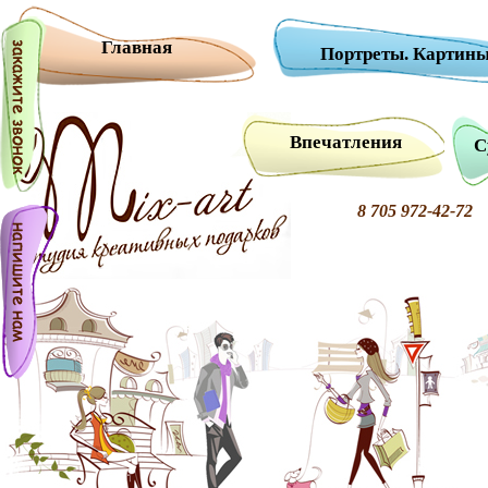
Главная
Портреты. Картины
Впечатления
С
8 705 972-42-7