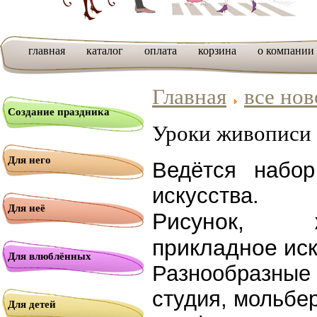
главная
каталог
оплата
корзина
о компании
Главная
все нов
Создание праздника
Уроки живописи 
Для него
Ведётся набо
искусства.
Для неё
Рисунок, 
прикладное
иск
Для влюблённых
Разнообразны
студия, мольбе
Для детей