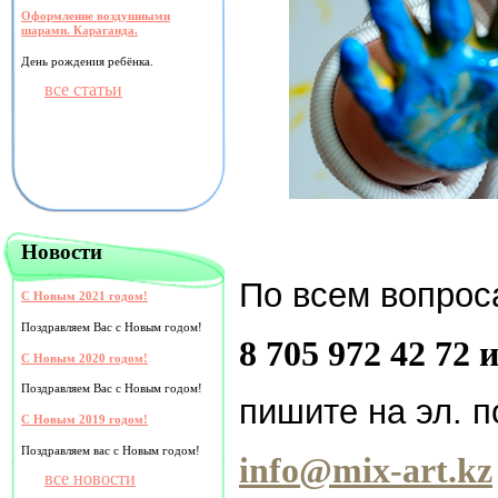
Оформление воздушными
шарами. Караганда.
День рождения ребёнка.
все статьи
Новости
По всем вопро
С Новым 2021 годом!
Поздравляем Вас с Новым годом!
8 705 972 42 72 
С Новым 2020 годом!
Поздравляем Вас с Новым годом!
пишите на эл. 
С Новым 2019 годом!
Поздравляем вас с Новым годом!
info@mix-art.kz
все новости