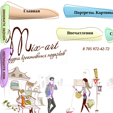
Главная
Портреты. Картины
Впечатления
С
8 705 972-42-7