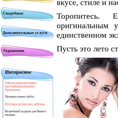
вкусе, стиле и н
Свадебные
Торопитесь.
оригинальным 
единственном эк
Дополнительные услуги
Пусть это лето с
Украшения
Интересное
Оформление праздника
воздушными шарами.
Караганда.
Примеры наших работ.
Игрушка по рисунку ребёнка.
Волшебный подарок для Вашего
малыша.