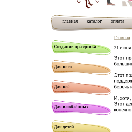
главная
каталог
оплата
Главная
Создание праздника
21 июня
Этот пр
большин
Для него
Этот пр
поддерж
Для неё
беречь 
И, хотя
Этот де
Для влюблённых
конечно
Для детей