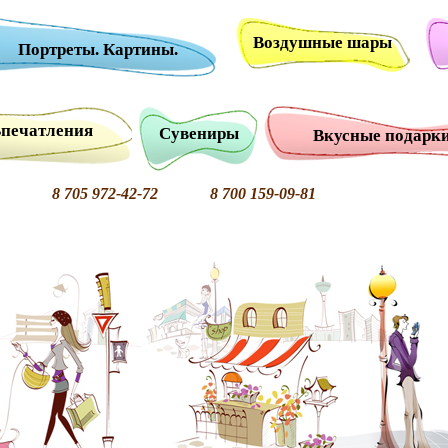
Воздушные шары
Портреты. Картины.
печатления
Сувениры
Вкусные подарк
8 705 972-42-72 8 700 159-09-81