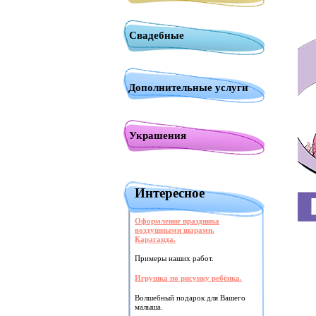
Свадебные
Дополнительные услуги
Украшения
Интересное
Оформление праздника
воздушными шарами.
Караганда.
Примеры наших работ.
Игрушка по рисунку ребёнка.
Волшебный подарок для Вашего
малыша.