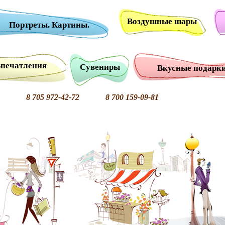
Воздушные шары
Портреты. Картины.
печатления
Сувениры
Вкусные подарк
8 705 972-42-72 8 700 159-09-81