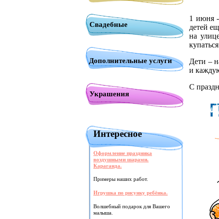
1 июня 
Свадебные
детей ещ
на улице
купаться
Дополнительные услуги
Дети – н
и каждую
С празд
Украшения
Интересное
Оформление праздника
воздушными шарами.
Караганда.
Примеры наших работ.
Игрушка по рисунку ребёнка.
Волшебный подарок для Вашего
малыша.