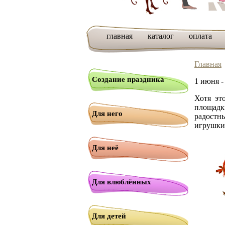
главная
каталог
оплата
Главная
Создание праздника
1 июня 
Хотя эт
площадк
Для него
радостн
игрушки 
Для неё
Для влюблённых
Для детей