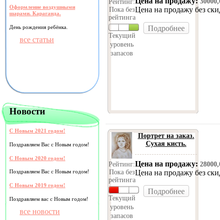
Цена на продажу:
30000
Рейтинг:
Оформление воздушными
Цена на продажу без ск
Пока без
шарами. Караганда.
рейтинга
День рождения ребёнка.
Подробнее
Текущий
все статьи
уровень
запасов
Новости
С Новым 2021 годом!
Портрет на заказ.
Сухая кисть.
Поздравляем Вас с Новым годом!
С Новым 2020 годом!
Цена на продажу:
Рейтинг:
28000
Пока без
Цена на продажу без ск
Поздравляем Вас с Новым годом!
рейтинга
С Новым 2019 годом!
Подробнее
Текущий
Поздравляем вас с Новым годом!
уровень
все новости
запасов