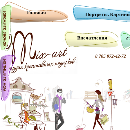
Главная
Портреты. Картины
Впечатления
С
8 705 972-42-7