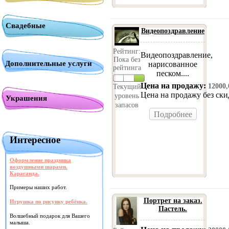
Свадебные
Видеопоздравление
Рейтинг:
Видеопоздравление,
Пока без
Дополнительные услуги
нарисованное
рейтинга
песком....
Цена на продажу:
12000
Текущий
Цена на продажу без ск
уровень
Украшения
запасов
Подробнее
Интересное
Оформление праздника
воздушными шарами.
Караганда.
Примеры наших работ.
Портрет на заказ.
Игрушка по рисунку ребёнка.
Пастель.
Волшебный подарок для Вашего
малыша.