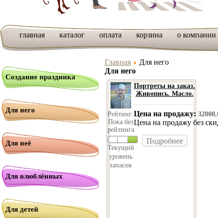
главная
каталог
оплата
корзина
о компании
Главная
Для него
Для него
Создание праздника
Портреты на заказ.
Живопись. Масло.
Для него
Цена на продажу:
Рейтинг:
32000
Пока без
Цена на продажу без ск
рейтинга
Подробнее
Для неё
Текущий
уровень
запасов
Для влюблённых
Для детей