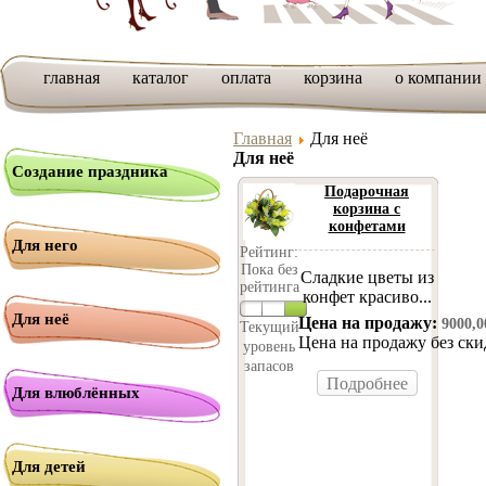
главная
каталог
оплата
корзина
о компании
Главная
Для неё
Для неё
Создание праздника
Подарочная
корзина с
конфетами
Для него
Рейтинг:
Пока без
Сладкие цветы из
рейтинга
конфет красиво...
Для неё
Цена на продажу:
9000,
Текущий
Цена на продажу без ск
уровень
запасов
Подробнее
Для влюблённых
Для детей