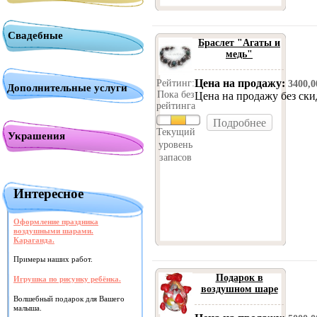
Свадебные
Браслет "Агаты и
медь"
Цена на продажу:
Рейтинг:
3400,
Дополнительные услуги
Пока без
Цена на продажу без ск
рейтинга
Подробнее
Текущий
Украшения
уровень
запасов
Интересное
Оформление праздника
воздушными шарами.
Караганда.
Примеры наших работ.
Подарок в
Игрушка по рисунку ребёнка.
воздушном шаре
Волшебный подарок для Вашего
малыша.