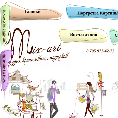
Главная
Портреты. Картины
Впечатления
С
8 705 972-42-7