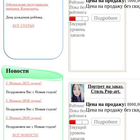
Цена на продажу:
5000,
Рейтинг:
Оформление воздушными
Цена на продажу без ск
Пока без
шарами. Караганда.
рейтинга
День рождения ребёнка.
Подробнее
Текущий
все статьи
уровень
запасов
Новости
С Новым 2021 годом!
Портрет на заказ.
Стиль Pop-art.
Поздравляем Вас с Новым годом!
С Новым 2020 годом!
Цена на продажу:
8000,
Рейтинг:
Цена на продажу без ск
Поздравляем Вас с Новым годом!
Пока без
рейтинга
С Новым 2019 годом!
Подробнее
Поздравляем вас с Новым годом!
Текущий
уровень
все новости
запасов